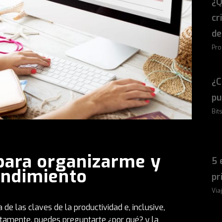
¿Q
cr
de
Pro
¿C
pu
Bits
para organizarme y
5 
endimiento
pr
Via
de las claves de la productividad e, inclusive,
iertamente, puedes preguntarte ¿por qué? y la