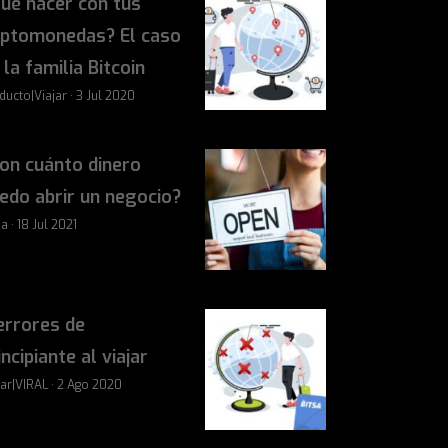
ué hacer con tus
iptomonedas? El caso
 la familia Bitcoin
ducto|Viajar · 3 Jul 2020
on cuánto dinero
edo abrir un negocio?
a · 18 Jul 2021
errores de
incipiante al viajar
jar|VIRAL · 2 Ago 2020