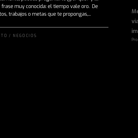
 frase muy conocida: el tiempo vale oro. De
Me
os, trabajos o metas que te propongas,...
vi
im
NTO
/
NEGOCIOS
Pro