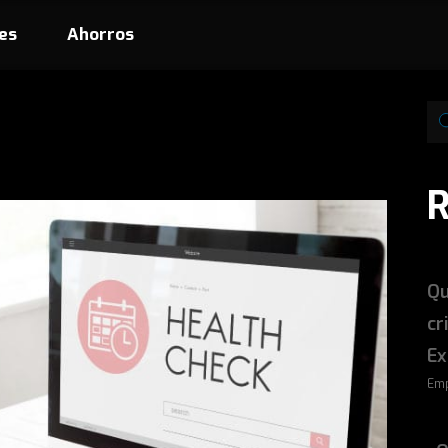
es
Ahorros
Qu
cr
Ex
Emp