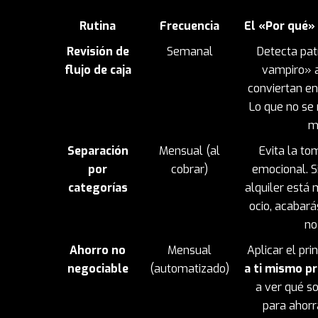
Rutina
Frecuencia
El «Por qué» 
Revisión de
Semanal
Detecta pat
flujo de caja
vampiro» a
conviertan en
Lo que no se
m
Separación
Mensual (al
Evita la to
por
cobrar)
emocional. Si
categorías
alquiler está
ocio, acabar
no
Ahorro no
Mensual
Aplicar el pri
negociable
(automatizado)
a ti mismo p
a ver qué s
para ahorr