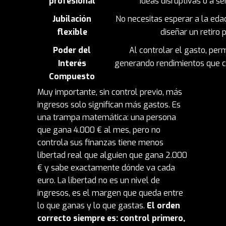
profesional
ideas disruptivas o a s
Jubilación
No necesitas esperar a la edad
flexible
diseñar un retiro 
Poder del
Al controlar el gasto, perm
Interés
generando rendimientos que c
Compuesto
Muy importante, sin control previo, más
ingresos solo significan más gastos. Es
una trampa matemática: una persona
que gana 4.000 € al mes, pero no
controla sus finanzas tiene menos
libertad real que alguien que gana 2.000
€ y sabe exactamente dónde va cada
euro. La libertad no es un nivel de
ingresos, es el margen que queda entre
lo que ganas y lo que gastas.
El orden
correcto siempre es: control primero,