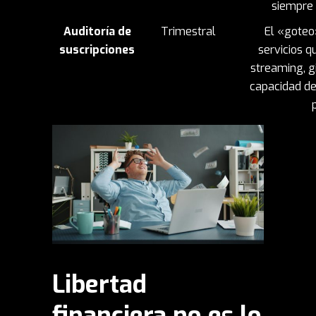
siempre 
Auditoría de
Trimestral
El «goteo
suscripciones
servicios q
streaming, g
capacidad de
Libertad
financiera no es lo