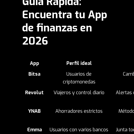
Guía Rápida:
Encuentra tu App
de finanzas en
2026
App
Perfil ideal
Bitsa
Usuarios de
Cambi
criptomonedas
Revolut
Viajeros y control diario
Alertas 
YNAB
Ahorradores estrictos
Método
Emma
Usuarios con varios bancos
Junta to