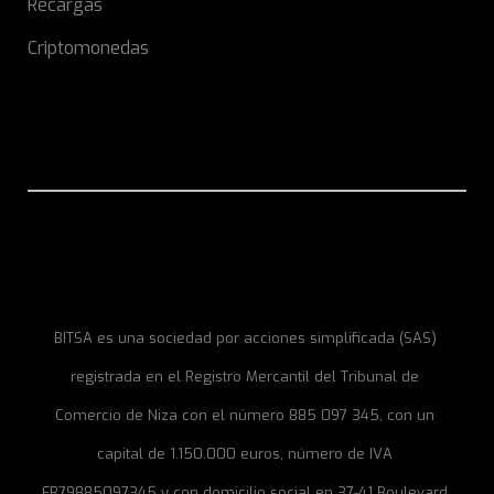
Recargas
Criptomonedas
BITSA es una sociedad por acciones simplificada (SAS)
registrada en el Registro Mercantil del Tribunal de
Comercio de Niza con el número 885 097 345, con un
capital de 1.150.000 euros, número de IVA
FR79885097345 y con domicilio social en 37-41 Boulevard