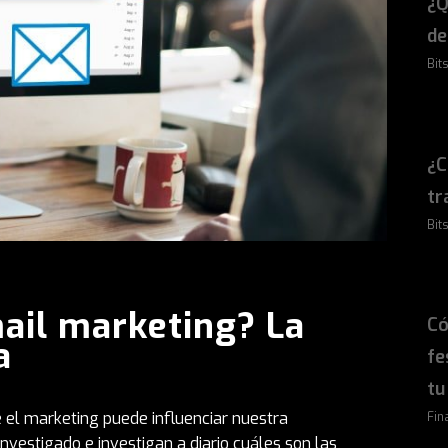
¿Q
de
Bit
¿C
tr
Bits
ail marketing? La
Có
a
fe
tu
el marketing puede influenciar nuestra
Fin
investigado e investigan a diario cuáles son las