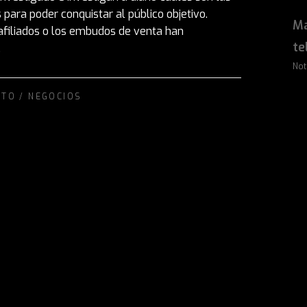
para poder conquistar al público objetivo.
Má
afiliados o los embudos de venta han
te
.
Not
NTO
/
NEGOCIOS