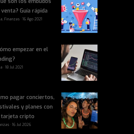
ué son los embudos
 venta? Guía rápida
sa, Finanzas · 16 Ago 2021
ómo empezar en el
ading?
a · 18 Jul 2021
mo pagar conciertos,
stivales y planes con
 tarjeta cripto
anzas · 16 Jul 2026