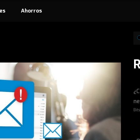
es
Ahorros
¿C
ne
Bits