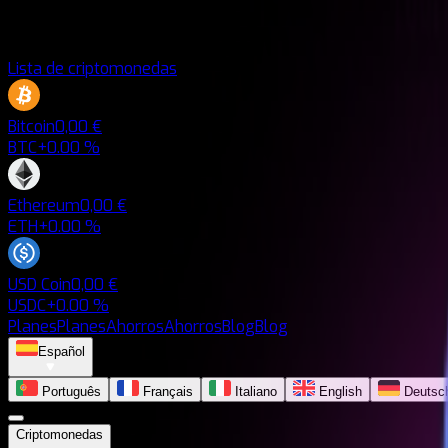
Lista de criptomonedas
Bitcoin
0,00 €
BTC
+0.00 %
Ethereum
0,00 €
ETH
+0.00 %
USD Coin
0,00 €
USDC
+0.00 %
Planes
Planes
Ahorros
Ahorros
Blog
Blog
Español
Português
Français
Italiano
English
Deutsc
Criptomonedas