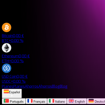
Bitcoin
0,00 €
BTC
+0.00 %
Ethereum
0,00 €
ETH
+0.00 %
USD Coin
0,00 €
USDC
+0.00 %
Planes
Planes
Ahorros
Ahorros
Blog
Blog
Español
Português
Français
Italiano
English
Deutsc