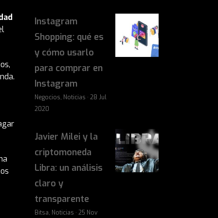
idad
Instagram
el
Shopping: qué es
y cómo usarlo
os,
para comprar en
enda.
Instagram
Negocios, Noticias · 28 Jul
2020
agar
Javier Milei y la
criptomoneda
ha
Libra: un análisis
cos
claro y
transparente
Bitsa, Noticias · 25 Nov