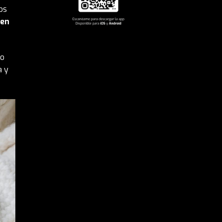
os
ien
go
a y