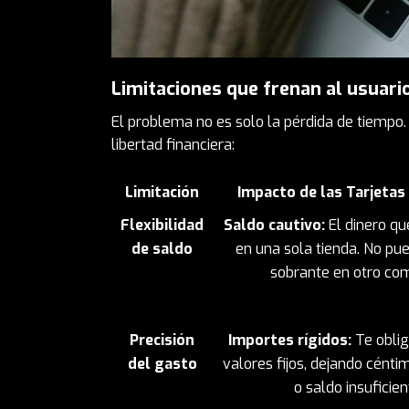
Limitaciones que frenan al usuari
El problema no es solo la pérdida de tiempo. 
libertad financiera:
Limitación
Impacto de las Tarjetas
Flexibilidad
Saldo cautivo:
El dinero q
de saldo
en una sola tienda. No pue
sobrante en otro com
Precisión
Importes rígidos:
Te obli
del gasto
valores fijos, dejando cénti
o saldo insuficien