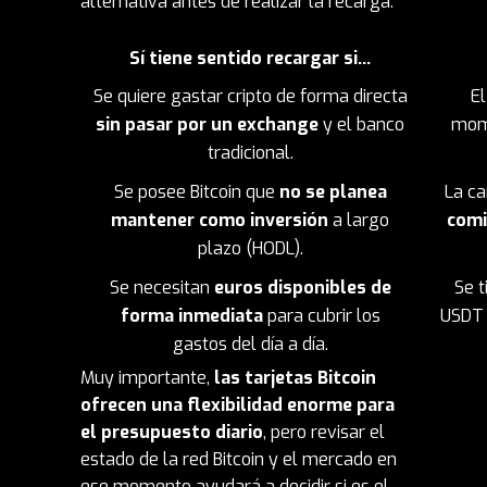
alternativa antes de realizar la recarga:
Sí tiene sentido recargar si…
Se quiere gastar cripto de forma directa
El
sin pasar por un exchange
y el banco
mom
tradicional.
Se posee Bitcoin que
no se planea
La ca
mantener como inversión
a largo
comi
plazo (HODL).
Se necesitan
euros disponibles de
Se 
forma inmediata
para cubrir los
USDT 
gastos del día a día.
Muy importante,
las tarjetas Bitcoin
ofrecen una flexibilidad enorme para
el presupuesto diario
, pero revisar el
estado de la red Bitcoin y el mercado en
ese momento ayudará a decidir si es el