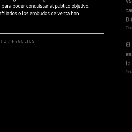
vs
para poder conquistar al público objetivo.
ta
afiliados o los embudos de venta han
Di
.
Fin
NTO
/
NEGOCIOS
El
es
la
Fin