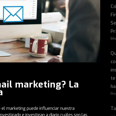
Có
Fi
Se
Pr
Bit
Qu
co
in
te
ail marketing? La
ha
a
Pro
Ta
el marketing puede influenciar nuestra
investigado e investigan a diario cuáles son las