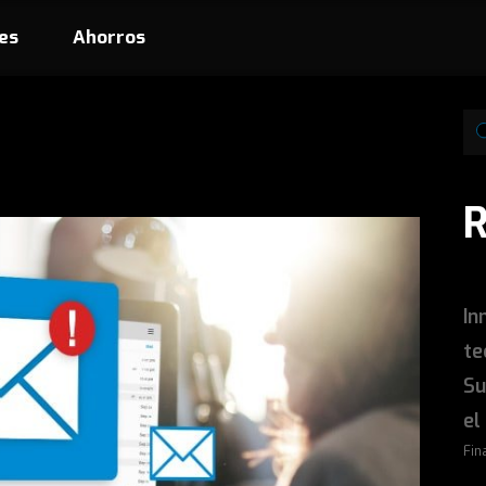
es
Ahorros
In
te
Su
el
Fin