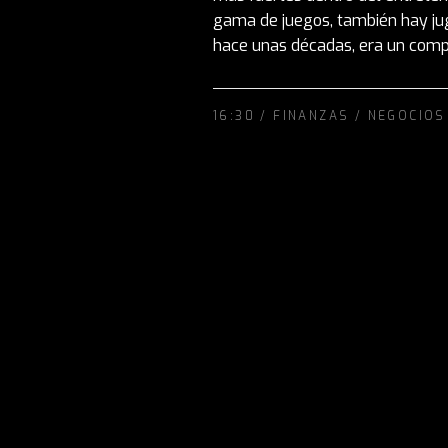
gama de juegos, también hay jug
hace unas décadas, era un comple
16:30 /
FINANZAS
/
NEGOCIOS