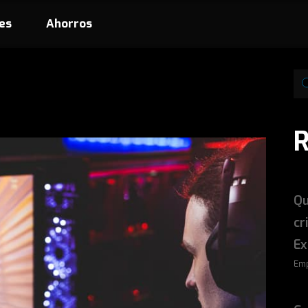
es
Ahorros
Qu
cr
Ex
Emp