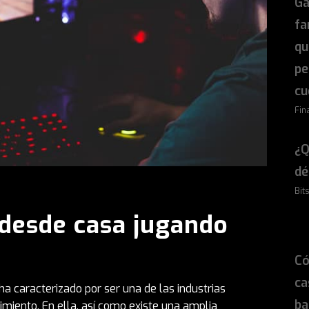
Ga
fa
qu
pe
cu
Fin
¿Q
dé
Bit
 desde casa jugando
Có
ca
a caracterizado por ser una de las industrias
ba
miento. En ella, así como existe una amplia