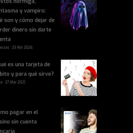
stos hormiga,
ntasma y vampiro:
é son y cómo dejar de
rder dinero sin darte
enta
anzas · 23 Abr 2026
ué es una tarjeta de
bito y para qué sirve?
sa · 27 Mar 2021
mo pagar en el
sino sin cuenta
ncaria