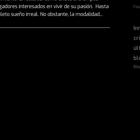
adores interesados en vivir de su pasión. Hasta
Fin
to sueño irreal. No obstante, la modalidad...
In
cr
úl
bl
Bit