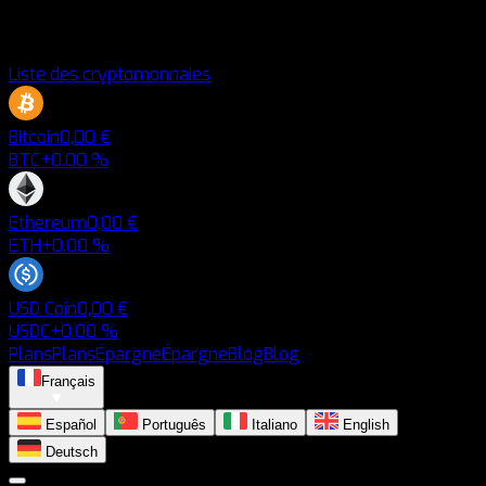
Liste des cryptomonnaies
Bitcoin
0,00 €
BTC
+0.00 %
Ethereum
0,00 €
ETH
+0.00 %
USD Coin
0,00 €
USDC
+0.00 %
Plans
Plans
Épargne
Épargne
Blog
Blog
Français
Español
Português
Italiano
English
Deutsch