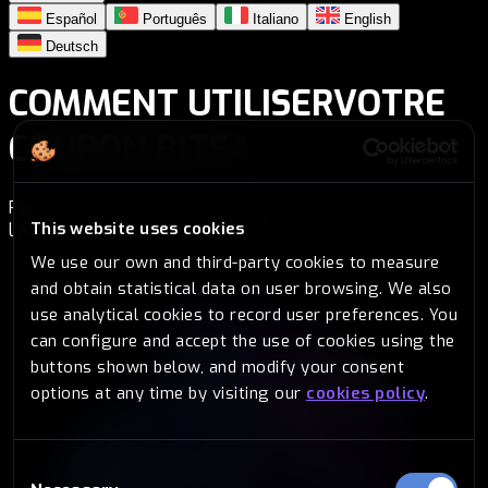
Español
Português
Italiano
English
Deutsch
COMMENT UTILISER
VOTRE
COUPON BITSA
Pour utiliser votre coupon Bitsa, vous devez accéder à
This website uses cookies
l'application et suivre ces étapes :
We use our own and third-party cookies to measure
and obtain statistical data on user browsing. We also
use analytical cookies to record user preferences. You
can configure and accept the use of cookies using the
buttons shown below, and modify your consent
options at any time by visiting our
cookies policy
.
Consent