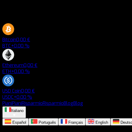
Bitcoin
0,00 €
BTC
+0.00 %
Ethereum
0,00 €
ETH
+0.00 %
USD Coin
0,00 €
USDC
+0.00 %
Piani
Piani
Risparmio
Risparmio
Blog
Blog
Italiano
Español
Português
Français
English
Deuts