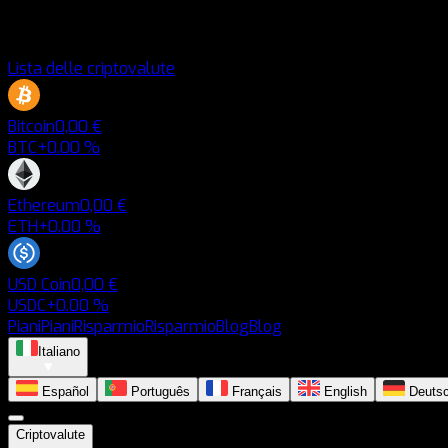
Lista delle criptovalute
Bitcoin
0,00 €
BTC
+0.00 %
Ethereum
0,00 €
ETH
+0.00 %
USD Coin
0,00 €
USDC
+0.00 %
Piani
Piani
Risparmio
Risparmio
Blog
Blog
Italiano
Español
Português
Français
English
Deuts
Criptovalute