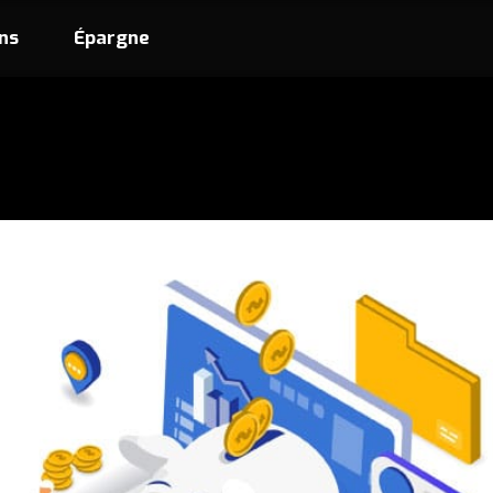
ns
Épargne