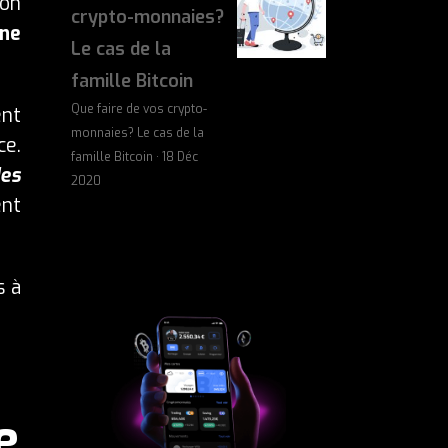
ion
crypto-monnaies?
ne
Le cas de la
famille Bitcoin
Que faire de vos crypto-
ent
monnaies? Le cas de la
ce.
famille Bitcoin · 18 Déc
des
2020
ent
s à
e