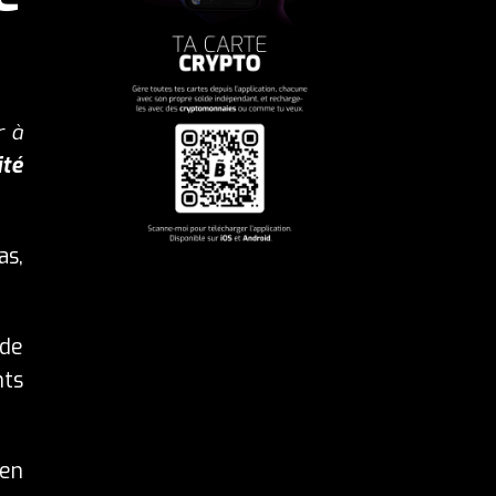
r à
ité
as,
 de
nts
 en