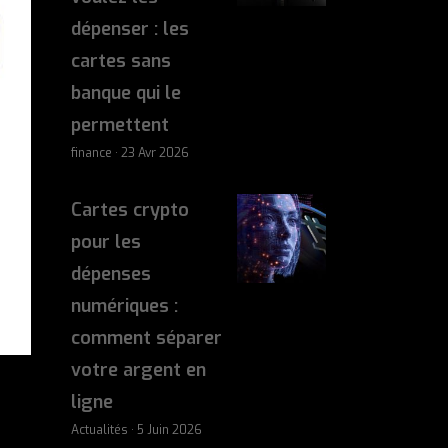
dépenser : les
cartes sans
banque qui le
permettent
finance · 23 Avr 2026
Cartes crypto
pour les
dépenses
numériques :
comment séparer
votre argent en
ligne
Actualités · 5 Juin 2026