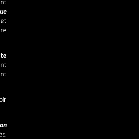
nt
que
 et
ire
pte
ant
ent
oir
ion
és,