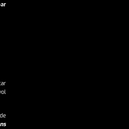
par
car
vol
 de
ons