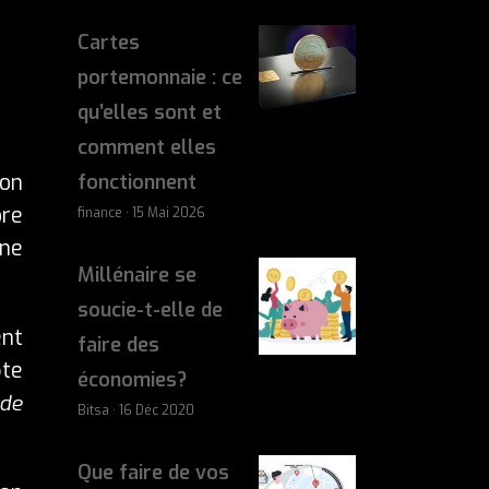
Cartes
portemonnaie : ce
qu’elles sont et
comment elles
ion
fonctionnent
ore
finance · 15 Mai 2026
une
Millénaire se
soucie-t-elle de
ent
faire des
pte
économies?
 de
Bitsa · 16 Déc 2020
Que faire de vos