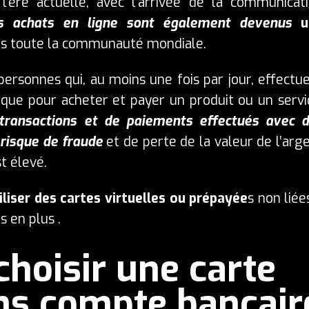
l’ère actuelle, avec l’arrivée de la communicat
s achats en ligne sont également devenus
u
ns toute la communauté mondiale.
personnes qui, au moins une fois par jour, effectu
que pour acheter et payer un produit ou un servi
transactions et de paiements effectués avec 
 risque de fraude
et de perte de la valeur de l’arg
t élevé.
iliser des cartes virtuelles ou prépayée
s non liée
s en plus .
choisir une carte
ns compte bancair