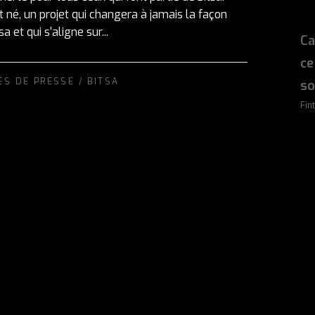
 né, un projet qui changera à jamais la façon
a et qui s'aligne sur...
Ca
ce
ÉS DE PRESSE
/
BITSA
so
Fin