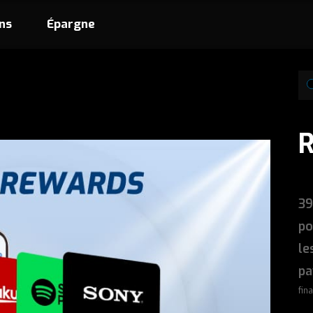
ns
Épargne
39
po
le
pa
fin