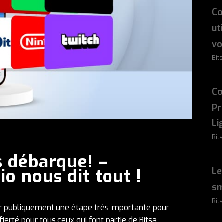
Co
ut
vo
Bit
Co
Pr
Li
Bit
s débarque! –
o nous dit tout !
Le
sm
Bit
er publiquement une étape très importante pour
ierté pour tous ceux qui font partie de Bitsa.