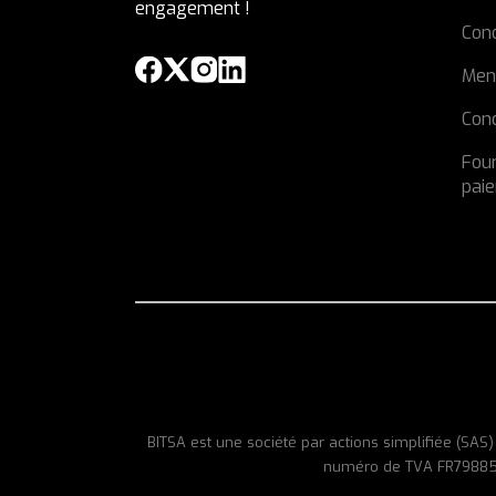
engagement !
Con
Men
Cond
Four
pai
BITSA est une société par actions simplifiée (SA
numéro de TVA FR7988509