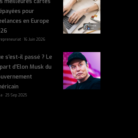
s meilleures cartes
épayées pour
eelances en Europe
026
repreneuriat · 16 Juin 2026
e s’est-il passé ? Le
part d’Elon Musk du
ouvernement
éricain
sa · 25 Sep 2025