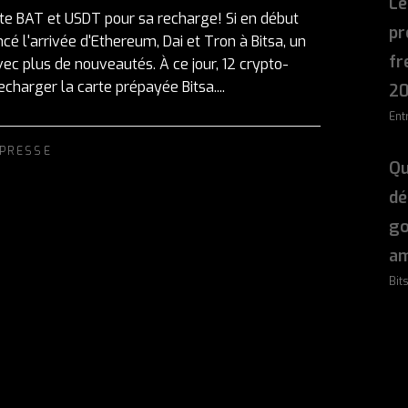
Le
oute BAT et USDT pour sa recharge! Si en début
pr
 l'arrivée d'Ethereum, Dai et Tron à Bitsa, un
fr
ec plus de nouveautés. À ce jour, 12 crypto-
harger la carte prépayée Bitsa....
2
Ent
PRESSE
Qu
dé
g
am
Bit