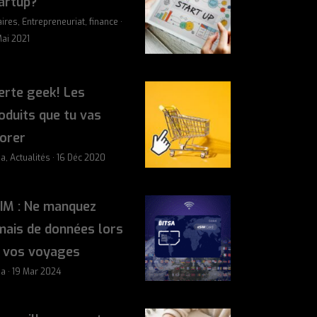
artup?
aires, Entrepreneuriat, finance ·
Mai 2021
erte geek! Les
oduits que tu vas
orer
sa, Actualités · 16 Déc 2020
IM : Ne manquez
mais de données lors
 vos voyages
sa · 19 Mar 2024