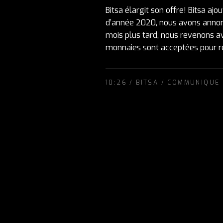
Bitsa élargit son offre! Bitsa aj
d’année 2020, nous avons annoncé
mois plus tard, nous revenons av
monnaies sont acceptées pour rec
10:26 /
BITSA
/
COMMUNIQUE 