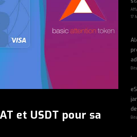
st
Aff
17 
Al
pr
ad
Bit
eS
ja
de
BAT et USDT pour sa
Bit