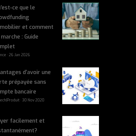
’est-ce que le
owdfunding
mobilier et comment
 marche : Guide
mplet
ance · 26 Jan 2026
antages d’avoir une
rte prépayée sans
mpte bancaire
tech|Produit · 30 Nov 2020
yer facilement et
stantanément?