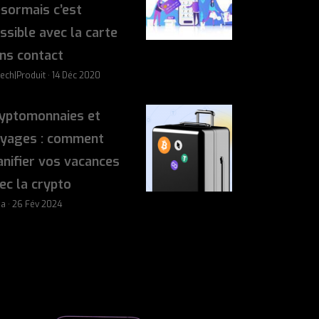
sormais c’est
ssible avec la carte
ns contact
tech|Produit · 14 Déc 2020
yptomonnaies et
yages : comment
anifier vos vacances
ec la crypto
sa · 26 Fév 2024