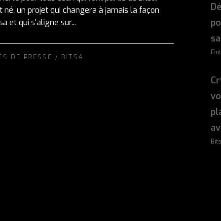
Dé
 né, un projet qui changera à jamais la façon
po
a et qui s'aligne sur...
sa
Fin
ÉS DE PRESSE
/
BITSA
Cr
vo
pl
av
Bit