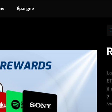
ns
Épargne
La
ET
il
?
Act