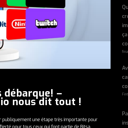
Qu
cr
im
ça
co
fin
Av
ca
co
s débarque! –
Fin
o nous dit tout !
Pa
er publiquement une étape très importante pour
in
ierté pour tous ceux qui font partie de Bitsa.