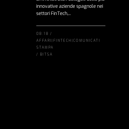
innovative aziende spagnole nei
settori FinTech,...
08:18 /
AFFARI|FINTECH|COMUNICATI
STAMPA
/
BITSA