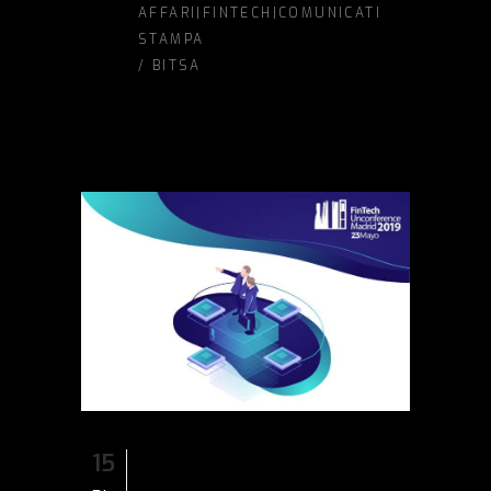
AFFARI|FINTECH|COMUNICATI
STAMPA
/
BITSA
15