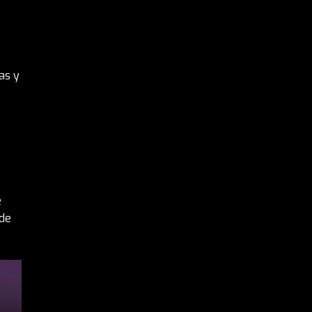
as y
e
 de