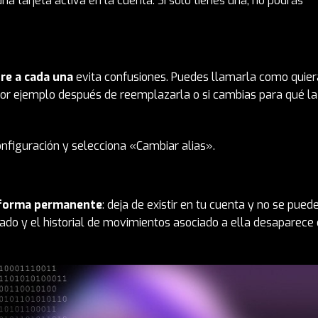
na tarjeta activa en la cuenta. Si solo tienes una, no podrás
re a cada una
evita confusiones. Puedes llamarla como quier
or ejemplo después de reemplazarla o si cambias para qué la
onfiguración y selecciona «Cambiar alias».
e forma permanente
: deja de existir en tu cuenta y no se pued
izado y el historial de movimientos asociado a ella desaparece