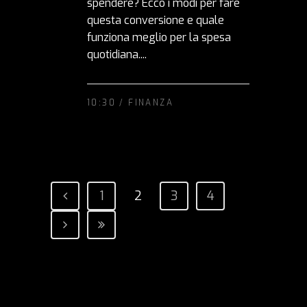
spendere? Ecco i modi per fare
questa conversione e quale
funziona meglio per la spesa
quotidiana....
10:30 /
FINANZA
1
2
3
4