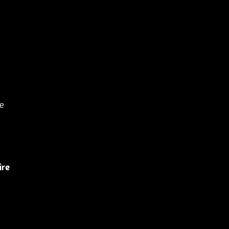
de
ire